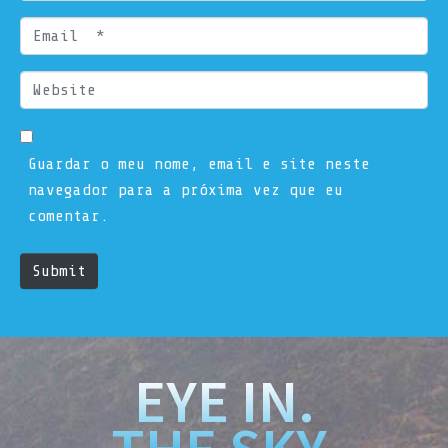
a
m
E
e
m
*
a
W
i
e
l
b
*
s
Guardar o meu nome, email e site neste
i
navegador para a próxima vez que eu
t
comentar.
e
Submit
EYE IN.