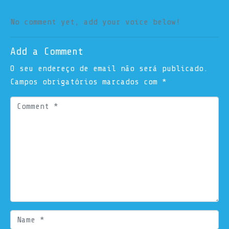
No comment yet, add your voice below!
Add a Comment
O seu endereço de email não será publicado.
Campos obrigatórios marcados com
*
C
o
m
m
e
n
t
*
N