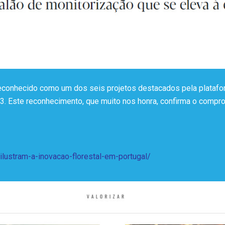
reconhecido como um dos seis projetos destacados pela platafor
3. Este reconhecimento, que muito nos honra, confirma o compro
-ilustram-a-inovacao-florestal-em-portugal/