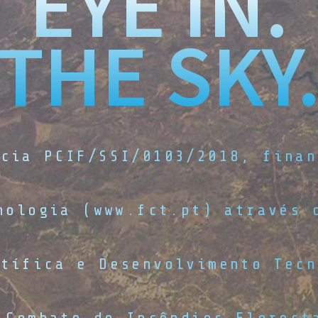
EYE IN.
THE SKY
ncia PCIF/SSI/0103/2018, finan
nologia (www.fct.pt) através 
ntífica e Desenvolvimento Tecn