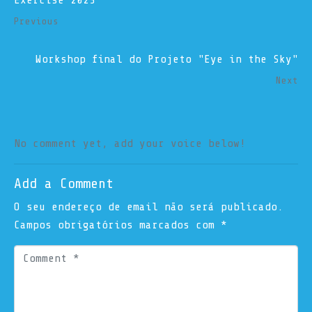
Exercise 2023
Previous
Workshop final do Projeto "Eye in the Sky"
Next
No comment yet, add your voice below!
Add a Comment
O seu endereço de email não será publicado.
Campos obrigatórios marcados com
*
C
o
m
m