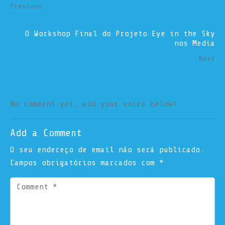
Previous
O Workshop Final do Projeto Eye in the Sky
nos Media
Next
No comment yet, add your voice below!
Add a Comment
O seu endereço de email não será publicado.
Campos obrigatórios marcados com
*
C
o
m
m